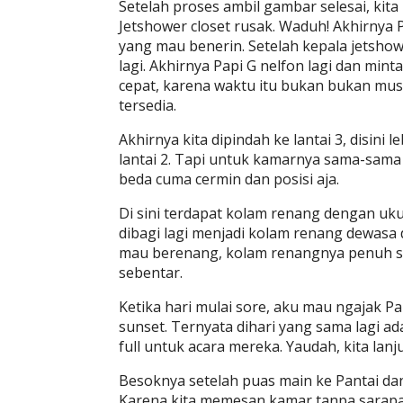
Setelah proses ambil gambar selesai, kita
Jetshower closet rusak. Waduh! Akhirnya P
yang mau benerin. Setelah kepala jetshow
lagi. Akhirnya Papi G nelfon lagi dan mi
cepat, karena waktu itu bukan bukan mus
tersedia.
Akhirnya kita dipindah ke lantai 3, disini l
lantai 2. Tapi untuk kamarnya sama-sama
beda cuma cermin dan posisi aja.
Di sini terdapat kolam renang dengan uk
dibagi lagi menjadi kolam renang dewasa
mau berenang, kolam renangnya penuh s
sebentar.
Ketika hari mulai sore, aku mau ngajak Pa
sunset. Ternyata dihari yang sama lagi a
full untuk acara mereka. Yaudah, kita lanjut
Besoknya setelah puas main ke Pantai da
Karena kita memesan kamar tanpa sarapa