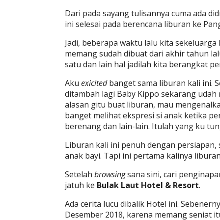
Dari pada sayang tulisannya cuma ada didr
ini selesai pada berencana liburan ke Pang
Jadi, beberapa waktu lalu kita sekeluarg
memang sudah dibuat dari akhir tahun lal
satu dan lain hal jadilah kita berangkat p
Aku
exicited
banget sama liburan kali ini.
ditambah lagi Baby Kippo sekarang udah m
alasan gitu buat liburan, mau mengenalk
banget melihat ekspresi si anak ketika per
berenang dan lain-lain. Itulah yang ku tu
Liburan kali ini penuh dengan persiapan
anak bayi. Tapi ini pertama kalinya libur
Setelah
browsing
sana sini, cari penginap
jatuh ke
Bulak Laut Hotel & Resort
.
Ada cerita lucu dibalik Hotel ini. Sebener
Desember 2018, karena memang seniat itu