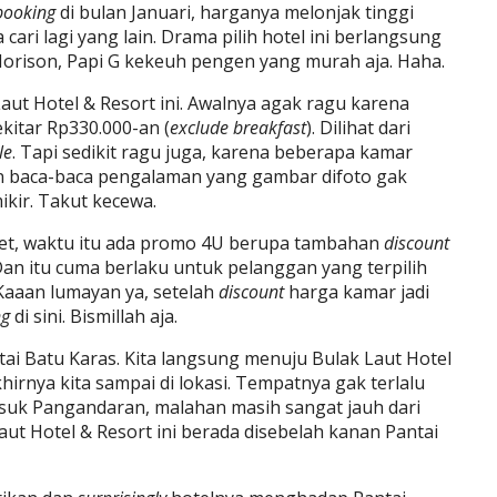
booking
di bulan Januari, harganya melonjak tinggi
cari lagi yang lain. Drama pilih hotel ini berlangsung
orison, Papi G kekeuh pengen yang murah aja. Haha.
aut Hotel & Resort ini. Awalnya agak ragu karena
itar Rp330.000-an (
exclude breakfast
). Dilihat dari
le
. Tapi sedikit ragu juga, karena beberapa kamar
n baca-baca pengalaman yang gambar difoto gak
ikir. Takut kecewa.
et, waktu itu ada promo 4U berupa tambahan
discount
n itu cuma berlaku untuk pelanggan yang terpilih
. Kaaan lumayan ya, setelah
discount
harga kamar jadi
ng
di sini. Bismillah aja.
tai Batu Karas. Kita langsung menuju Bulak Laut Hotel
irnya kita sampai di lokasi. Tempatnya gak terlalu
asuk Pangandaran, malahan masih sangat jauh dari
ut Hotel & Resort ini berada disebelah kanan Pantai