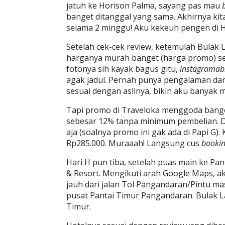
jatuh ke Horison Palma, sayang pas mau
banget ditanggal yang sama. Akhirnya kita 
selama 2 minggu! Aku kekeuh pengen di H
Setelah cek-cek review, ketemulah Bulak L
harganya murah banget (harga promo) sek
fotonya sih kayak bagus gitu,
instagramab
agak jadul. Pernah punya pengalaman da
sesuai dengan aslinya, bikin aku banyak m
Tapi promo di Traveloka menggoda bang
sebesar 12% tanpa minimum pembelian. Da
aja (soalnya promo ini gak ada di Papi G)
Rp285.000. Muraaah! Langsung cus
booki
Hari H pun tiba, setelah puas main ke Pan
& Resort. Mengikuti arah Google Maps, akh
jauh dari jalan Tol Pangandaran/Pintu m
pusat Pantai Timur Pangandaran. Bulak La
Timur.