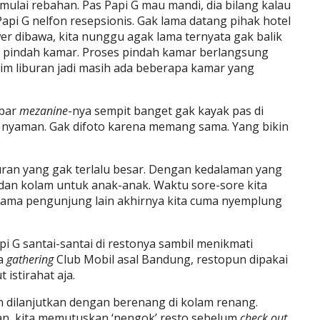
 mulai rebahan. Pas Papi G mau mandi, dia bilang kalau
api G nelfon resepsionis. Gak lama datang pihak hotel
er dibawa, kita nunggu agak lama ternyata gak balik
nta pindah kamar. Proses pindah kamar berlangsung
im liburan jadi masih ada beberapa kamar yang
ebar
mezanine
-nya sempit banget gak kayak pas di
 nyaman. Gak difoto karena memang sama. Yang bikin
uran yang gak terlalu besar. Dengan kedalaman yang
 dan kolam untuk anak-anak. Waktu sore-sore kita
ama pengunjung lain akhirnya kita cuma nyemplung
pi G santai-santai di restonya sambil menikmati
da
gathering
Club Mobil asal Bandung, restopun dipakai
 istirahat aja.
n dilanjutkan dengan berenang di kolam renang.
n, kita memutuskan ‘nengok’ resto sebelum
check out
.