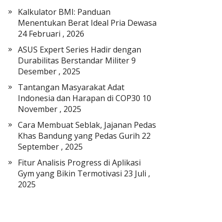
a
Kalkulator BMI: Panduan
t
Menentukan Berat Ideal Pria Dewasa
E
24 Februari , 2026
l
ASUS Expert Series Hadir dengan
e
Durabilitas Berstandar Militer
9
k
Desember , 2025
t
r
Tantangan Masyarakat Adat
o
Indonesia dan Harapan di COP30
10
n
November , 2025
i
Cara Membuat Seblak, Jajanan Pedas
k
Khas Bandung yang Pedas Gurih
22
September , 2025
Fitur Analisis Progress di Aplikasi
Gym yang Bikin Termotivasi
23 Juli ,
2025