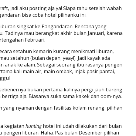
aft, jadi aku posting aja ya! Siapa tahu setelah wabah
andaran bisa coba hotel pilihanku ini.
a liburan singkat ke Pangandaran. Rencana yang
u. Tadinya mau berangkat akhir bulan Januari, karena
ertengahan Februari.
 Secara setahun kemarin kurang menikmati liburan,
au setahun (bulan depan, yeay!). Jadi kayak ada
an anak ke alam. Sebagai seorang ibu rasanya pengen
tama kali main air, main ombak, injak pasir pantai,
nggu!
, sebenernya bukan pertama kalinya pergi jauh bareng
an bertiga aja. Biasanya suka sama kakek dan oom-nya.
an yang nyaman dengan fasilitas kolam renang, pilihan
nya kegiatan
hunting
hotel ini udah dilakukan dari bulan
 pengen liburan. Haha. Pas bulan Desember pilihan