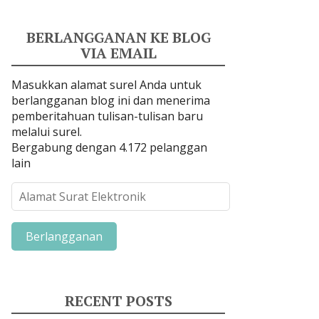
BERLANGGANAN KE BLOG
VIA EMAIL
Masukkan alamat surel Anda untuk
berlangganan blog ini dan menerima
pemberitahuan tulisan-tulisan baru
melalui surel.
Bergabung dengan 4.172 pelanggan
lain
A
l
a
m
a
t
S
RECENT POSTS
u
r