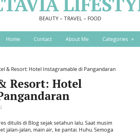
CTAVIA LIFESTY
BEAUTY – TRAVEL – FOOD
Home
Contact
About Me
Categories
tel & Resort: Hotel Instagramable di Pangandaran
& Resort: Hotel
 Pangandaran
 2
es ditulis di Blog sejak setahun lalu. Saat musim
 jalan-jalan, main air, ke pantai. Huhu. Semoga