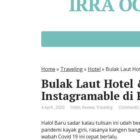
IRRA O
Home
»
Traveling
»
Hotel
»
Bulak Laut Ho
Bulak Laut Hotel 
Instagramable di
4 April , 2020
Hotel
,
Review
,
Traveling
Comments:
Halo! Baru sadar kalau tulisan ini udah ber
pandemi kayak gini, rasanya kangen banget
wabah Covid 19 ini cepat berlalu.