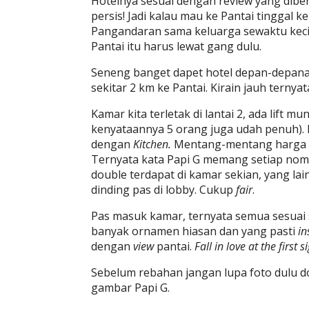
Hotelnya sesuai dengan review yang dibe
persis! Jadi kalau mau ke Pantai tinggal k
Pangandaran sama keluarga sewaktu kecil,
Pantai itu harus lewat gang dulu.
Seneng banget dapet hotel depan-depanan 
sekitar 2 km ke Pantai. Kirain jauh ternya
Kamar kita terletak di lantai 2, ada lift 
kenyataannya 5 orang juga udah penuh). 
dengan
Kitchen.
Mentang-mentang harga pr
Ternyata kata Papi G memang setiap nom
double terdapat di kamar sekian, yang lain
dinding pas di lobby. Cukup
fair
.
Pas masuk kamar, ternyata semua sesuai s
banyak ornamen hiasan dan yang pasti
in
dengan
view
pantai.
Fall in love at the first s
Sebelum rebahan jangan lupa foto dulu do
gambar Papi G.