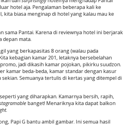
rikan dan
surprisingly
hotelnya menghadap Pantai
eluar hotel aja. Pengalaman beberapa kali ke
 kita biasa menginap di hotel yang kalau mau ke
sama Pantai. Karena di reviewnya hotel ini berjarak
ta depan mata.
mungil yang berkapasitas 8 orang (walau pada
Kita kebagian kamar 201, letaknya bersebelahan
omo, jadi dikasih kamar pojokan, pikirku suudzon.
er kamar beda-beda, kamar standar dengan kasur
 sekian. Semuanya tertulis di kertas yang ditempel di
eperti yang diharapkan. Kamarnya bersih, rapih,
stagramable
banget! Menariknya kita dapat balkon
ight
.
ng, Papi G bantu ambil gambar. Ini semua hasil