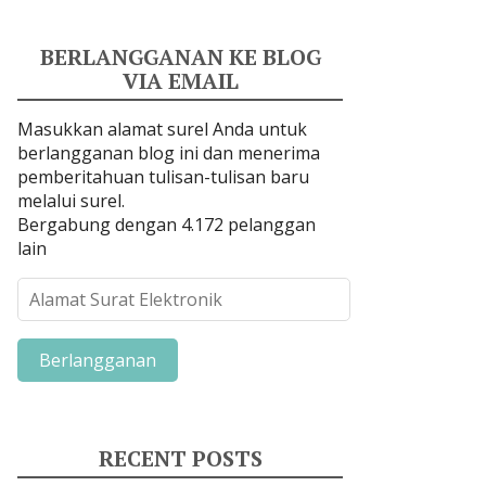
BERLANGGANAN KE BLOG
VIA EMAIL
Masukkan alamat surel Anda untuk
berlangganan blog ini dan menerima
pemberitahuan tulisan-tulisan baru
melalui surel.
Bergabung dengan 4.172 pelanggan
lain
A
l
a
m
a
t
S
RECENT POSTS
u
r