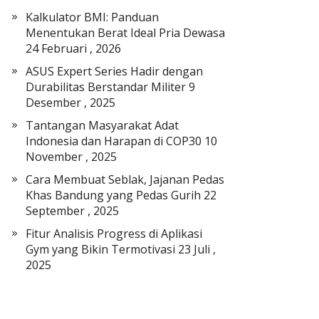
a
Kalkulator BMI: Panduan
t
Menentukan Berat Ideal Pria Dewasa
E
24 Februari , 2026
l
ASUS Expert Series Hadir dengan
e
Durabilitas Berstandar Militer
9
k
Desember , 2025
t
r
Tantangan Masyarakat Adat
o
Indonesia dan Harapan di COP30
10
n
November , 2025
i
Cara Membuat Seblak, Jajanan Pedas
k
Khas Bandung yang Pedas Gurih
22
September , 2025
Fitur Analisis Progress di Aplikasi
Gym yang Bikin Termotivasi
23 Juli ,
2025