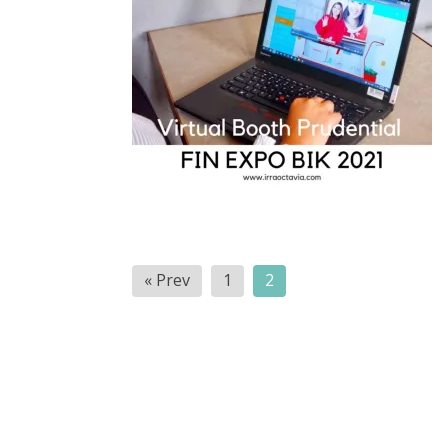
Navigasi
« Prev
1
2
pos