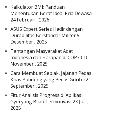
a
Kalkulator BMI: Panduan
t
Menentukan Berat Ideal Pria Dewasa
E
24 Februari , 2026
l
ASUS Expert Series Hadir dengan
e
Durabilitas Berstandar Militer
9
k
Desember , 2025
t
r
Tantangan Masyarakat Adat
o
Indonesia dan Harapan di COP30
10
n
November , 2025
i
Cara Membuat Seblak, Jajanan Pedas
k
Khas Bandung yang Pedas Gurih
22
September , 2025
Fitur Analisis Progress di Aplikasi
Gym yang Bikin Termotivasi
23 Juli ,
2025