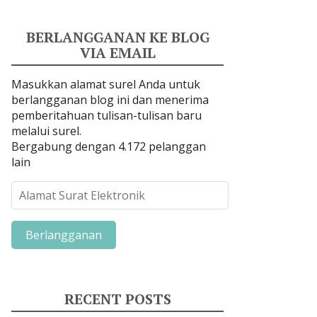
BERLANGGANAN KE BLOG
VIA EMAIL
Masukkan alamat surel Anda untuk
berlangganan blog ini dan menerima
pemberitahuan tulisan-tulisan baru
melalui surel.
Bergabung dengan 4.172 pelanggan
lain
A
l
a
m
a
t
S
RECENT POSTS
u
r