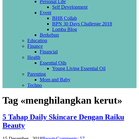
Personal Life
Self Development
Event
BHB Collab
BPN 30 Days Challenge 2018
Lomba Blog
Berkebun
Education
Finance
Financial
Health
Essential Oils
Young Living Essential Oil
Parenting
Mom and Baby
Techno
Tag «menghilangkan kerut»
5 Tahap Daily Skincare Dengan Raiku
Beauty
15 Desember , 2018
Beauty
Comments: 57