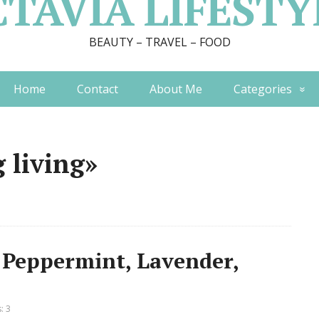
CTAVIA LIFESTY
BEAUTY – TRAVEL – FOOD
Home
Contact
About Me
Categories
 living»
, Peppermint, Lavender,
: 3