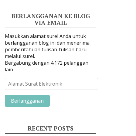
BERLANGGANAN KE BLOG
VIA EMAIL
Masukkan alamat surel Anda untuk
berlangganan blog ini dan menerima
pemberitahuan tulisan-tulisan baru
melalui surel.
Bergabung dengan 4.172 pelanggan
lain
A
l
a
m
a
t
S
RECENT POSTS
u
r