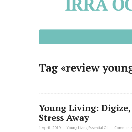
IRRA O
Tag «review young
Young Living: Digize
Stress Away
1 April , 2019
Young Living Essential Oil
Comments