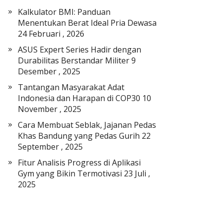
a
Kalkulator BMI: Panduan
t
Menentukan Berat Ideal Pria Dewasa
E
24 Februari , 2026
l
ASUS Expert Series Hadir dengan
e
Durabilitas Berstandar Militer
9
k
Desember , 2025
t
r
Tantangan Masyarakat Adat
o
Indonesia dan Harapan di COP30
10
n
November , 2025
i
Cara Membuat Seblak, Jajanan Pedas
k
Khas Bandung yang Pedas Gurih
22
September , 2025
Fitur Analisis Progress di Aplikasi
Gym yang Bikin Termotivasi
23 Juli ,
2025