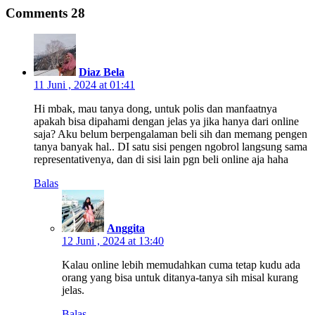
Facebook(Membuka
Twitter(Membuka
Google+
Tumblr(Membuka
WhatsApp(Membuka
Comments
28
di
di
(Membuka
di
di
jendela
jendela
di
jendela
jendela
yang
yang
jendela
yang
yang
baru)
baru)
yang
baru)
baru)
baru)
Diaz Bela
11 Juni , 2024 at 01:41
Hi mbak, mau tanya dong, untuk polis dan manfaatnya
apakah bisa dipahami dengan jelas ya jika hanya dari online
saja? Aku belum berpengalaman beli sih dan memang pengen
tanya banyak hal.. DI satu sisi pengen ngobrol langsung sama
representativenya, dan di sisi lain pgn beli online aja haha
Balas
Anggita
12 Juni , 2024 at 13:40
Kalau online lebih memudahkan cuma tetap kudu ada
orang yang bisa untuk ditanya-tanya sih misal kurang
jelas.
Balas