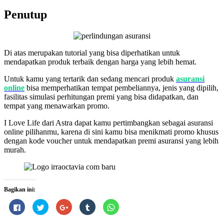
Penutup
Di atas merupakan tutorial yang bisa diperhatikan untuk
mendapatkan produk terbaik dengan harga yang lebih hemat.
Untuk kamu yang tertarik dan sedang mencari produk
asuransi
online
bisa memperhatikan tempat pembeliannya, jenis yang dipilih,
fasilitas simulasi perhitungan premi yang bisa didapatkan, dan
tempat yang menawarkan promo.
I Love Life dari Astra
dapat kamu pertimbangkan sebagai asuransi
online pilihanmu, karena di sini kamu bisa menikmati promo khusus
dengan kode voucher untuk mendapatkan premi asuransi yang lebih
murah.
Bagikan ini:
Klik
Klik
Klik
Klik
Klik
untuk
untuk
untuk
untuk
untuk
membagikan
berbagi
berbagi
berbagi
berbagi
di
pada
via
pada
di