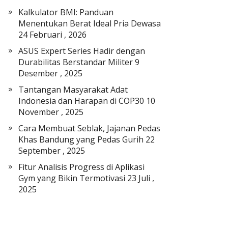
a
Kalkulator BMI: Panduan
t
Menentukan Berat Ideal Pria Dewasa
E
24 Februari , 2026
l
ASUS Expert Series Hadir dengan
e
Durabilitas Berstandar Militer
9
k
Desember , 2025
t
r
Tantangan Masyarakat Adat
o
Indonesia dan Harapan di COP30
10
n
November , 2025
i
Cara Membuat Seblak, Jajanan Pedas
k
Khas Bandung yang Pedas Gurih
22
September , 2025
Fitur Analisis Progress di Aplikasi
Gym yang Bikin Termotivasi
23 Juli ,
2025