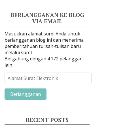
BERLANGGANAN KE BLOG
VIA EMAIL
Masukkan alamat surel Anda untuk
berlangganan blog ini dan menerima
pemberitahuan tulisan-tulisan baru
melalui surel.
Bergabung dengan 4.172 pelanggan
lain
A
l
a
m
a
t
S
RECENT POSTS
u
r