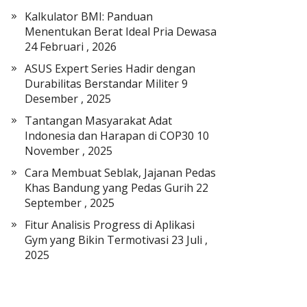
a
Kalkulator BMI: Panduan
t
Menentukan Berat Ideal Pria Dewasa
E
24 Februari , 2026
l
ASUS Expert Series Hadir dengan
e
Durabilitas Berstandar Militer
9
k
Desember , 2025
t
r
Tantangan Masyarakat Adat
o
Indonesia dan Harapan di COP30
10
n
November , 2025
i
Cara Membuat Seblak, Jajanan Pedas
k
Khas Bandung yang Pedas Gurih
22
September , 2025
Fitur Analisis Progress di Aplikasi
Gym yang Bikin Termotivasi
23 Juli ,
2025