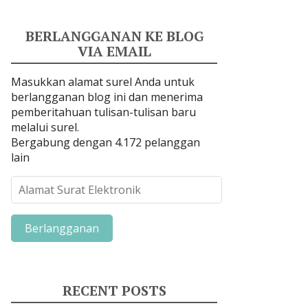
BERLANGGANAN KE BLOG
VIA EMAIL
Masukkan alamat surel Anda untuk
berlangganan blog ini dan menerima
pemberitahuan tulisan-tulisan baru
melalui surel.
Bergabung dengan 4.172 pelanggan
lain
A
l
a
m
a
t
S
RECENT POSTS
u
r