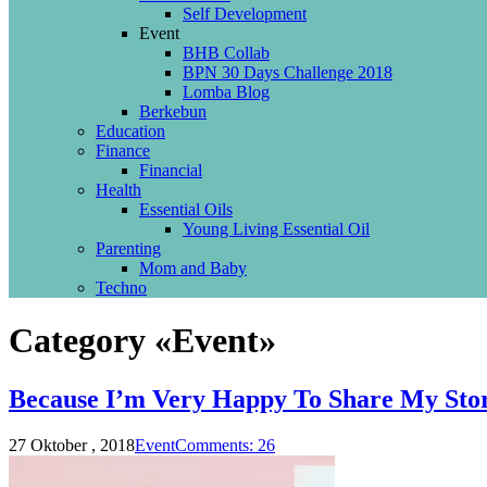
Self Development
Event
BHB Collab
BPN 30 Days Challenge 2018
Lomba Blog
Berkebun
Education
Finance
Financial
Health
Essential Oils
Young Living Essential Oil
Parenting
Mom and Baby
Techno
Category «Event»
Because I’m Very Happy To Share My Sto
27 Oktober , 2018
Event
Comments: 26