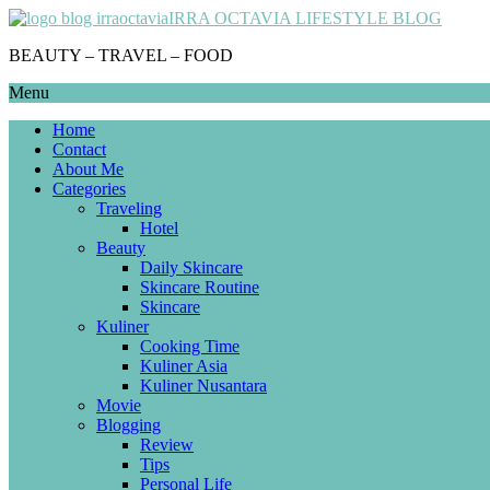
IRRA OCTAVIA LIFESTYLE BLOG
BEAUTY – TRAVEL – FOOD
Menu
Home
Contact
About Me
Categories
Traveling
Hotel
Beauty
Daily Skincare
Skincare Routine
Skincare
Kuliner
Cooking Time
Kuliner Asia
Kuliner Nusantara
Movie
Blogging
Review
Tips
Personal Life