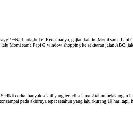
! Yeayy!! ~Nari hula-hula~ Rencananya, gajian kali ini Momi sama P
 lalu Momi sama Papi G window shopping ke sekitaran jalan ABC, jala
 Sedikit cerita, banyak sekali yang terjadi selama 2 tahun belakangan in
 sampai pada akhirnya tepat setahun yang lalu (kurang 19 hari tapi, 