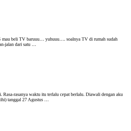
api G mau beli TV baruuu… yuhuuu…. soalnya TV di rumah sudah
n-jalan dari satu …
i. Rasa-rasanya waktu itu terlalu cepat berlalu. Diawali dengan aku
hihi) tanggal 27 Agustus …