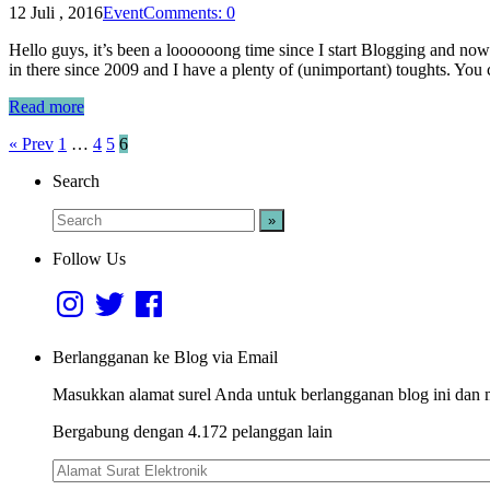
12 Juli , 2016
Event
Comments: 0
Hello guys, it’s been a loooooong time since I start Blogging and 
in there since 2009 and I have a plenty of (unimportant) toughts. Yo
Read more
Navigasi
« Prev
1
…
4
5
6
pos
Search
Follow Us
Instagram
Twitter
Facebook
Berlangganan ke Blog via Email
Masukkan alamat surel Anda untuk berlangganan blog ini dan me
Bergabung dengan 4.172 pelanggan lain
Alamat
Surat