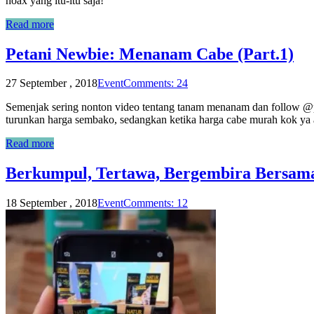
hoax yang itu-itu saja!
Read more
Petani Newbie: Menanam Cabe (Part.1)
27 September , 2018
Event
Comments: 24
Semenjak sering nonton video tentang tanam menanam dan follow @peta
turunkan harga sembako, sedangkan ketika harga cabe murah kok ya ad
Read more
Berkumpul, Tertawa, Bergembira Bersam
18 September , 2018
Event
Comments: 12