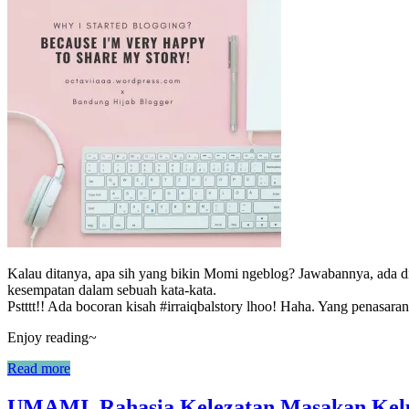
Kalau ditanya, apa sih yang bikin Momi ngeblog? Jawabannya, ada d
kesempatan dalam sebuah kata-kata.
Pstttt!! Ada bocoran kisah #irraiqbalstory lhoo! Haha. Yang penasara
Enjoy reading~
Read more
UMAMI, Rahasia Kelezatan Masakan Kel