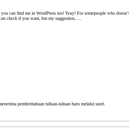
now you can find me in WordPress too! Yeay! For somepeople who doesn’
u can check if you want, but my suggestion, …
nerima pemberitahuan tulisan-tulisan baru melalui surel.