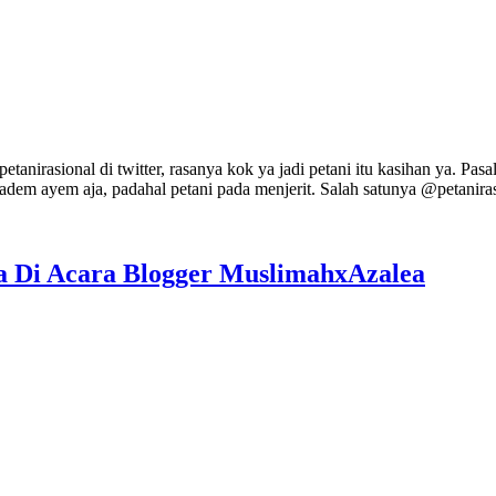
nirasional di twitter, rasanya kok ya jadi petani itu kasihan ya. Pas
em ayem aja, padahal petani pada menjerit. Salah satunya @petanirasi
a Di Acara Blogger MuslimahxAzalea