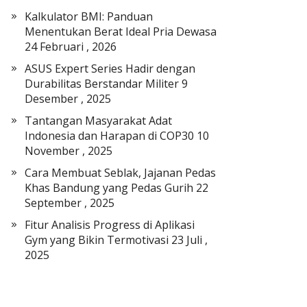
a
Kalkulator BMI: Panduan
t
Menentukan Berat Ideal Pria Dewasa
E
24 Februari , 2026
l
ASUS Expert Series Hadir dengan
e
Durabilitas Berstandar Militer
9
k
Desember , 2025
t
r
Tantangan Masyarakat Adat
o
Indonesia dan Harapan di COP30
10
n
November , 2025
i
Cara Membuat Seblak, Jajanan Pedas
k
Khas Bandung yang Pedas Gurih
22
September , 2025
Fitur Analisis Progress di Aplikasi
Gym yang Bikin Termotivasi
23 Juli ,
2025