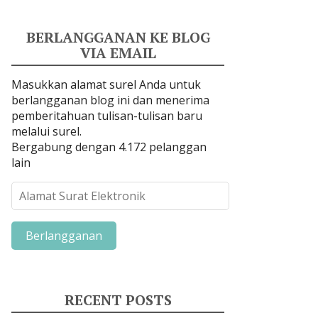
BERLANGGANAN KE BLOG
VIA EMAIL
Masukkan alamat surel Anda untuk
berlangganan blog ini dan menerima
pemberitahuan tulisan-tulisan baru
melalui surel.
Bergabung dengan 4.172 pelanggan
lain
A
l
a
m
a
t
S
RECENT POSTS
u
r