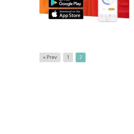
Navigasi
« Prev
1
2
pos