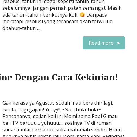
resolusi tahun ini gagal seperti tahun-tahun
sebelumnya, jangan pernah patah semangat! Masih
ada tahun-tahun berikutnya kok.
Daripada
meratapi resolusi yang terancam akan terwujud
ditahun-tahun …
Read more
ine Dengan Cara Kekinian!
Gak kerasa ya Agustus sudah mau berakhir lagi.
Bentar lagi gajian! Yeayy!! ~Nari hula-hula~
Rencananya, gajian kali ini Momi sama Papi G mau
beli TV baruuu… yuhuuu…. soalnya TV di rumah
sudah mulai berhantu, suka mati-mati sendiri. Huuu…
Akhirnya akhir pekan lalu Momi sama Papi G window