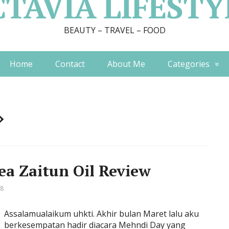
CTAVIA LIFESTY
BEAUTY – TRAVEL – FOOD
Home
Contact
About Me
Categories
»
a Zaitun Oil Review
18
Assalamualaikum uhkti. Akhir bulan Maret lalu aku
berkesempatan hadir diacara Mehndi Day yang