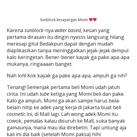
Sunblock kesayangan Momi
Karena
sunblock
-nya
water based
, kesan yang
pertama dirasain itu dingin nyesss langsung hilang
meresap gitu! Bedakpun dapat dengan mudah
diaplikasikan tanpa meninggalkan jejak-jejak dempul
kalo keringetan. Bener-bener kayak ga pake apa-apa
mukanya, ringaaaan banget.
Nah loh! Kok kayak ga pake apa-apa, ampuh ga nih?
Tenang! Semenjak pertama beli Momi udah jatuh
cinta. Ini udah
tube
ketiga yang Momi beli dan pake.
Kalo ga ampuh, Momi ga akan sampe harus bela-
belain nitip ke adek yang kerja di Jakarta buat beli
cosmetic
ini, di Mall lagi. Lah wong adek Momi itu
cowok, pemalas kalau disuruh ke Mall, suka banyak
gamaunya, mana mau dia direbetin. Tapi untung aja
kali ini dia baik (setelah Momi paksa) hihi.