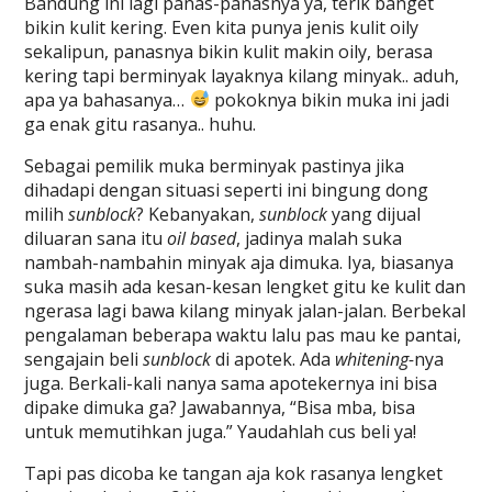
Bandung ini lagi panas-panasnya ya, terik banget
bikin kulit kering. Even kita punya jenis kulit oily
sekalipun, panasnya bikin kulit makin oily, berasa
kering tapi berminyak layaknya kilang minyak.. aduh,
apa ya bahasanya…
pokoknya bikin muka ini jadi
ga enak gitu rasanya.. huhu.
Sebagai pemilik muka berminyak pastinya jika
dihadapi dengan situasi seperti ini bingung dong
milih
sunblock
? Kebanyakan,
sunblock
yang dijual
diluaran sana itu
oil based
, jadinya malah suka
nambah-nambahin minyak aja dimuka. Iya, biasanya
suka masih ada kesan-kesan lengket gitu ke kulit dan
ngerasa lagi bawa kilang minyak jalan-jalan. Berbekal
pengalaman beberapa waktu lalu pas mau ke pantai,
sengajain beli
sunblock
di apotek. Ada
whitening-
nya
juga. Berkali-kali nanya sama apotekernya ini bisa
dipake dimuka ga? Jawabannya, “Bisa mba, bisa
untuk memutihkan juga.” Yaudahlah cus beli ya!
Tapi pas dicoba ke tangan aja kok rasanya lengket