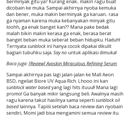
berminyak gitu ya? Kurang enak.. makin ragu buat
dicobain ke muka. Sampai akhirnya nyoba kemuka
dan bener, muka makin berminyak ga karuan.. rasa
ga nyaman karena muka kebanyakan minyak gitu
loohh, ga enak banget kan?? Mana pake bedak
malah bikin makin kerasa ga enak, berasa berat
banget beban muka seberat beban hidupku. Haduh!
Ternyata
sunblock
ini hanya cocok dipakai dikulit
bagian tubuhku saja.
Say no
untuk aplikasi dimuka!
Baca juga:
[Review] Avoskin Miraculous Refining Serum
Sampai akhirnya pas lagi jalan-jalan ke Mall Aeon
BSD, ngeliat Biore UV Aqua Rich. Lhooo ini kan
sunblock water based
yang lagi hits ituuu!! Mana lagi
promo! Ga banyak mikir langsung beli. Awalnya masih
ragu karena takut hasilnya sama seperti
sunblock oil
based
lainnya. Tapiiii setelah baca review dan nyobain
sendiri, Momi jadi bisa mengamini semua review itu.