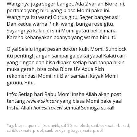
Wanginya juga seger banget. Ada 2 varian Biore ini,
pertama yang biru yang biasa Momi pake ini.
Wanginya itu wangi Citrus gitu. Seger banget asli!
Dan kedua warna Pink, wangi bunga rose gitu.
Sayangnya kalau di sini Momi gatau beli dimana.
Karena kebanyakan adanya yang warna biru itu.
Oiya! Selalu ingat pesan dokter kulit Momi. Sunblock
itu penting! Jangan sampai ga pakai yaaa! Kalau cari
yang ringan dan bisa dipake setiap hari tanpa bikin
muka gerah, bisa coba Biore UV Aqua Rich
rekomendasi Momi ini. Biar samaan kayak Momi
gituuu. Hihi..
Info: Setiap hari Rabu Momi insha Allah akan post
tentang
review
skincare
yang biasa Momi pake yaa!
Insha Allah
honest
review
semua! Semoga suka!!
Tag:
biore aqua rich
,
kosmetik
,
spf 50
,
sunblock
,
sunblock water based
,
sunblock waterproof
,
sunblock yang bagus
,
waterproof