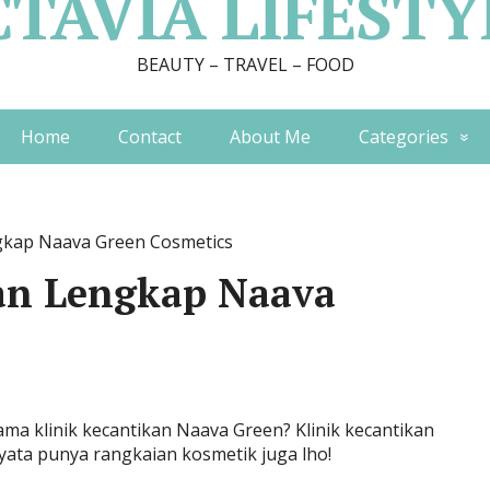
CTAVIA LIFESTY
BEAUTY – TRAVEL – FOOD
Home
Contact
About Me
Categories
gkap Naava Green Cosmetics
an Lengkap Naava
ma klinik kecantikan Naava Green? Klinik kecantikan
yata punya rangkaian kosmetik juga lho!