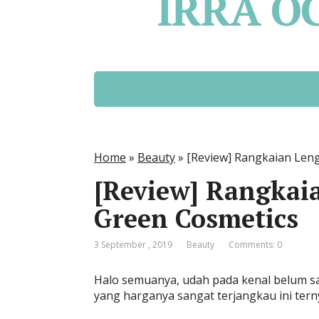
IRRA O
Home
»
Beauty
»
[Review] Rangkaian Len
[Review] Rangkai
Green Cosmetics
3 September , 2019
Beauty
Comments: 0
Halo semuanya, udah pada kenal belum sa
yang harganya sangat terjangkau ini tern