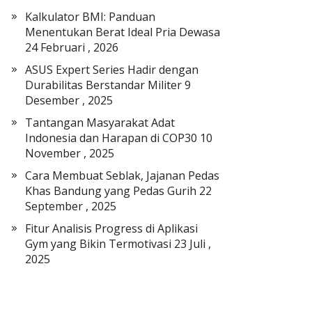
a
Kalkulator BMI: Panduan
t
Menentukan Berat Ideal Pria Dewasa
E
24 Februari , 2026
l
ASUS Expert Series Hadir dengan
e
Durabilitas Berstandar Militer
9
k
Desember , 2025
t
r
Tantangan Masyarakat Adat
o
Indonesia dan Harapan di COP30
10
n
November , 2025
i
Cara Membuat Seblak, Jajanan Pedas
k
Khas Bandung yang Pedas Gurih
22
September , 2025
Fitur Analisis Progress di Aplikasi
Gym yang Bikin Termotivasi
23 Juli ,
2025