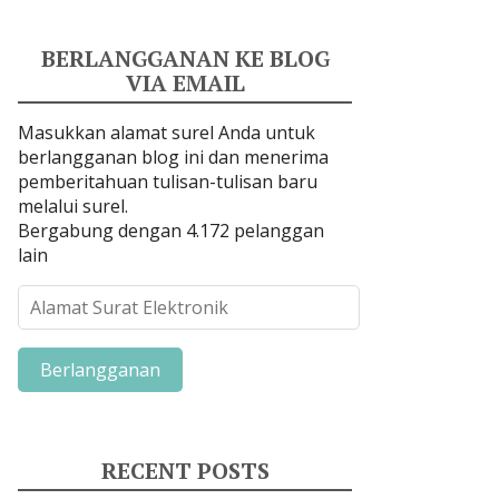
BERLANGGANAN KE BLOG
VIA EMAIL
Masukkan alamat surel Anda untuk
berlangganan blog ini dan menerima
pemberitahuan tulisan-tulisan baru
melalui surel.
Bergabung dengan 4.172 pelanggan
lain
A
l
a
m
a
t
S
RECENT POSTS
u
r