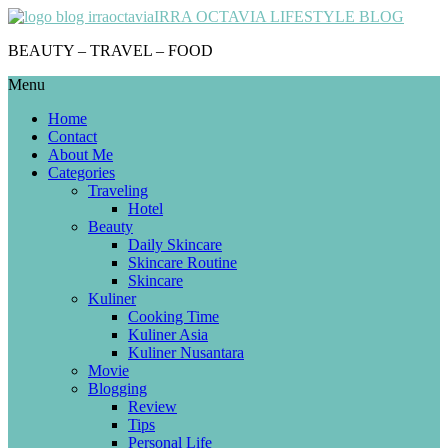
IRRA OCTAVIA LIFESTYLE BLOG
BEAUTY – TRAVEL – FOOD
Menu
Home
Contact
About Me
Categories
Traveling
Hotel
Beauty
Daily Skincare
Skincare Routine
Skincare
Kuliner
Cooking Time
Kuliner Asia
Kuliner Nusantara
Movie
Blogging
Review
Tips
Personal Life