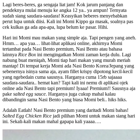
Lagi beres-beres, ga sengaja liat jam! Kok jarum panjang dan
pendeknya mulai menuju ke angka 12 ya.. ya ampun! Ternyata
sudah siang saudara-saudara! Keasyikan beberes menyebabkan
perut lupa untuk diisi. Kali ini Momi Kippo ga masak, soalnya pas
cek kulkas ga ada apa-apa, lupa belum ke pasar. Hihi.
Hari ini Momi mau makan yang simple aja. Tapi pengen yang aneh.
Hmm… apa yaa… lihat-lihat aplikasi online, akhirnya Momi
tertambat pada Nasi Bento premium, Nasi Bento atau bahasa
lainnya
Rice Box
ini mengingatkan Momi zaman kerja dulu. Lagi
nabung buat meniqah, Momi tiap hari makan yang murah meriah
mantap! Di tempat kerja Momi ada Nasi Bento Korea/Jepang yang
sebenernya isinya sama aja, ayam fillet krispy dipotong kecil-kecil
yang ngebedain cuma sausnya. Harganya cuma 15rb sajaaaa
saudara-saudara.. hemat kan? Tapi kali ini nemu di aplikasi ojek
online ada Nasi Bento tapi premium! Iyaaa! Premium!! Sausnya aja
pake
salted egg sauce
. Harganya juga cukup mahal kalau
dibandingin sama Nasi Bento yang biasa Momi beli.. hiks hiks.
Adalah Eatlah! Nasi Bento premium yang daritadi Momi bahas!
Salted Egg Chicken Rice
jadi pilihan Momi untuk makan siang hari
ini. Sekali-kali makan mahal gapapa kali yaaaa….