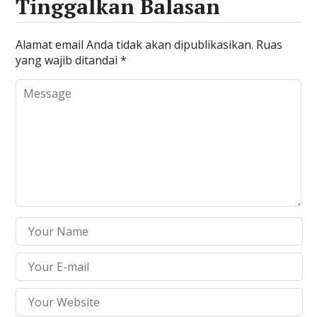
Tinggalkan Balasan
g
a
r
r
r
b
r
u
u
u
a
u
)
)
)
r
)
u
Alamat email Anda tidak akan dipublikasikan.
Ruas
)
yang wajib ditandai
*