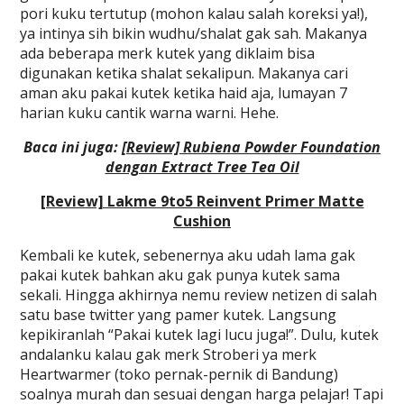
pori kuku tertutup (mohon kalau salah koreksi ya!),
ya intinya sih bikin wudhu/shalat gak sah. Makanya
ada beberapa merk kutek yang diklaim bisa
digunakan ketika shalat sekalipun. Makanya cari
aman aku pakai kutek ketika haid aja, lumayan 7
harian kuku cantik warna warni. Hehe.
Baca ini juga:
[Review] Rubiena Powder Foundation
dengan Extract Tree Tea Oil
[Review] Lakme 9to5 Reinvent Primer Matte
Cushion
Kembali ke kutek, sebenernya aku udah lama gak
pakai kutek bahkan aku gak punya kutek sama
sekali. Hingga akhirnya nemu review netizen di salah
satu base twitter yang pamer kutek. Langsung
kepikiranlah “Pakai kutek lagi lucu juga!”. Dulu, kutek
andalanku kalau gak merk Stroberi ya merk
Heartwarmer (toko pernak-pernik di Bandung)
soalnya murah dan sesuai dengan harga pelajar! Tapi